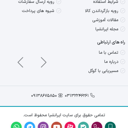
شرایط استفاده
رویه ارسال سفارشات
رویه بازگرداندن کالا
شیوه های پرداخت
مقالات آموزشی
مجله ایرانشیا
راه های ارتباطی
تماس با ما
درباره ما
مسیریابی با گوگل
09138675850
03132246261
تمامی حقوق برای سایت ایرانشیا محفوظ است.