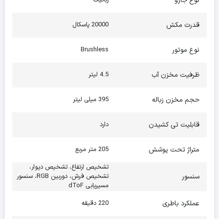
نوع جارو
برای مشاهده ی ویژگی های فنی این جارو رباتیک صفحه زیر را کلیک
کنید :
قدرت مکش
Dreame X50 Ultra
20000 پاسکال
نوع موتور
Brushless
ظرفیت مخزن آب
4.5 لیتر
حجم مخزن زباله
395 میلی لیتر
قابلیت تی کشیدن
دارد
متراژ تحت پوشش
205 متر مربع
تشخیص ارتفاع، تشخیص دیوار،
سنسور
تشخیص فرش، دوربین RGB، سنسور
مسیریابی dToF
عملکرد باطری
220 دقیقه