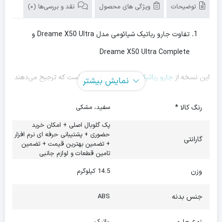
توضیحات
ویژگی های محصول
نقد و بررسی‌ها (0)
تفاوت جارو رباتیک شیائومی مدل Dreame X50 Ultra و
Dreame X50 Ultra Complete
این نسخه از
جارو رباتیک
برای کاربرانی مناسب است که ترجیح می‌دهند
نمایش بیشتر
در ابتدای خرید، تمامی اقلام مورد نیاز برای نگهداری طولانی‌مدت از
رنگ کالا *
سفید، مشکی
دستگاه را در اختیار داشته باشند. بنابراین، انتخاب بین این دو مدل
پک گلوبال اصلی + امکان خرید
بیشتر به میزان نیاز به لوازم جانبی و نوع استفاده کاربر بستگی دارد، نه
حضوری + پشتیبانی حرفه ای نرم افزار
گارانتی
+ تضمین بهترین قیمت + تضمین
به تفاوت در عملکرد یا تکنولوژی دستگاه.
از نظر مشخصات فنی، هر دو
تامین قطعات و لوازم جانبی
مدل مشابه هستند و ویژگی‌هایی مانند قدرت مکش
20000
پاسکال،
وزن
14.5 کیلوگرم
سیستم تخلیه زباله، قابلیت تی کشی، اتصال به اپلیکیشن موبایل،
جنس بدنه
ABS
.
…
تنظیم خودکار قدرت مکش و
را ارائه می‌دهند
رباتیک