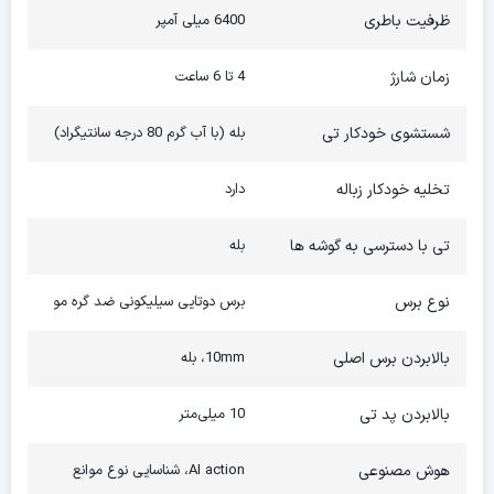
ظرفیت باطری
6400 میلی آمپر
زمان شارژ
4 تا 6 ساعت
شستشوی خودکار تی
بله (با آب گرم 80 درجه سانتیگراد)
تخلیه خودکار زباله
دارد
تی با دسترسی به گوشه ها
بله
نوع برس
برس دوتایی سیلیکونی ضد گره مو
بالابردن برس اصلی
10mm، بله
بالابردن پد تی
10 میلی‌متر
هوش مصنوعی
AI action، شناسایی نوع موانع