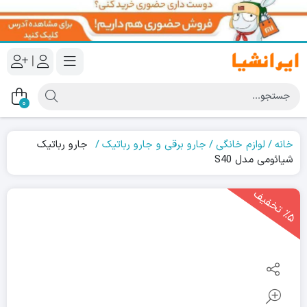
|
0
خانه
لوازم خانگی
جارو برقی و جارو رباتیک
جارو رباتیک
شیائومی مدل S40
5
ت
خ
ف
ی
٪
ف