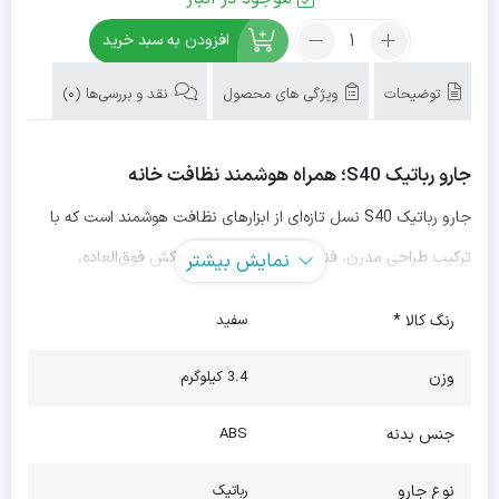
38,940,000
41,000,000
تعداد:
افزودن به سبد خرید
جارو
تومان
تومان.
رباتیک
توضیحات
ویژگی های محصول
نقد و بررسی‌ها (0)
بود.
شیائومی
مدل
S40
جارو رباتیک S40؛ همراه هوشمند نظافت خانه
جارو رباتیک S40 نسل تازه‌ای از ابزارهای نظافت هوشمند است که با
ترکیب طراحی مدرن، فناوری پیشرفته و قدرت مکش فوق‌العاده،
نمایش بیشتر
تمیزکاری خانه رو به تجربه‌ای راحت و لذت‌بخش تبدیل می‌کنه. این
رنگ کالا *
سفید
ربات با سیستم ناوبری دقیق، سنسورهای هوشمند و قابلیت تی‌کشی
وزن
3.4 کیلوگرم
همزمان، همه گوشه و کنار خونه رو منظم و کامل تمیز می‌کنه.
جنس بدنه
طراحی مینیمال و شیک
ABS
جارو رباتیک S40 با طراحی مینیمال سفید، ابعاد جمع‌وجور و وزن
نوع جارو
رباتیک