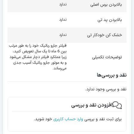
بالابردن برس اصلی
ندارد
بالابردن پد تی
ندارد
فناوری ضد گره‌خوردگی مو
خشک کن خودکار تی
ندارد
دیگه لازم نیست نگران گره‌خوردن مو روی برس‌ها باشید. طراحی شانه‌ای
فیلتر جارو رباتیک خود را به طور مرتب
بین 6 ماه تا یک سال تعویض کنید،
هوشمند به همراه برس اصلی V شکل باعث می‌شه موهای بلند، کوتاه یا
توضیحات تکمیلی
زیرا عملکرد فیلتر دچار مشکل می‌شود
و به موتور جارو رباتیک آسیب جدی
حتی موی حیوانات خونگی بدون دردسر جمع‌آوری بشن و مستقیم وارد
می‌رساند.
نقد و بررسی‌ها
مخزن گرد و غبار برن. اینطوری هم برس‌ها همیشه تمیز می‌مونن و هم
دست شما کثیف نمی‌شه.
نقد و بررسی وجود ندارد.
افزودن نقد و بررسی
برای ثبت نقد و بررسی
وارد حساب کاربری
خود شوید.