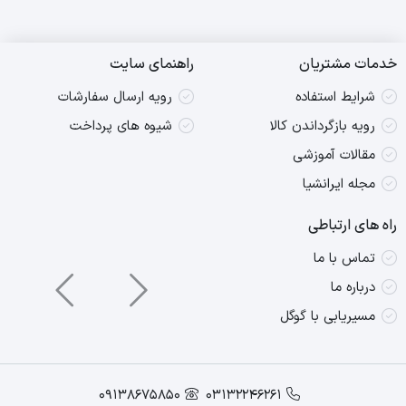
128,000,000
119,400,000
تومان
تومان.
بود.
خدمات مشتریان
راهنمای سایت
شرایط استفاده
رویه ارسال سفارشات
رویه بازگرداندن کالا
شیوه های پرداخت
مقالات آموزشی
مجله ایرانشیا
راه های ارتباطی
تماس با ما
کنترل هوشمند میزان آب
درباره ما
با جارو رباتیک S40 می‌تونید میزان خروجی آب رو از طریق اپلیکیشن
مسیریابی با گوگل
Xiaomi Home
در سه سطح مختلف تنظیم کنید. اینطوری پد تی‌
همیشه به‌طور یکنواخت مرطوب می‌شه و کف خونه تمیز و براق باقی
09138675850
03132246261