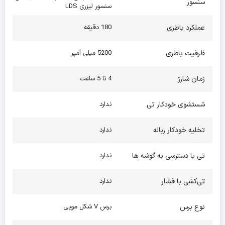
سنسور
سنسور لیزری LDS
ذرات ریز مثل پودر قهوه، مو و گرد و غبار رو جمع می‌کنه. علاوه بر این،
عملکرد باطری
180 دقیقه
چهار حالت نظافت مختلف هم داخل اپلیکیشن در دسترسه تا بتونید
متناسب با شرایط، بهترین حالت رو انتخاب کنید.
ظرفیت باطری
5200 میلی آمپر
زمان شارژ
4 تا 5 ساعت
شستشوی خودکار تی
ندارد
تخلیه خودکار زباله
ندارد
تی با دسترسی به گوشه ها
ندارد
تی‌کشی با فشار
ندارد
نوع برس
برس V شکل مویی