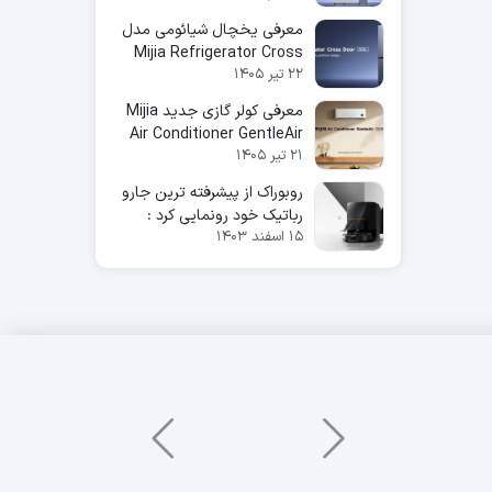
9kg
معرفی یخچال شیائومی مدل
Mijia Refrigerator Cross
۲۲ تیر ۱۴۰۵
Door 502L
معرفی کولر گازی جدید Mijia
Air Conditioner GentleAir
۲۱ تیر ۱۴۰۵
7.0 kW
روبوراک از پیشرفته ترین جارو
رباتیک خود رونمایی کرد :
۱۵ اسفند ۱۴۰۳
Saros Z70