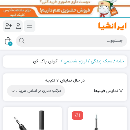
|
0
خانه
سبک زندگی
لوازم شخصی
گوش پاک کن
Sorted
در حال نمایش 7 نتیجه
by
نمایش فیلترها
price:
high
to
low
٪11