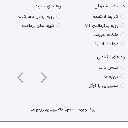
خدمات مشتریان
راهنمای سایت
شرایط استفاده
رویه ارسال سفارشات
رویه بازگرداندن کالا
شیوه های پرداخت
مقالات آموزشی
مجله ایرانشیا
راه های ارتباطی
تماس با ما
درباره ما
مسیریابی با گوگل
09138675850
03132246261