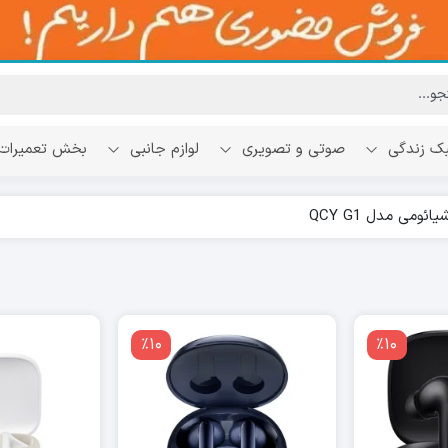
ک زندگی
صوتی و تصویری
لوازم جانبی
بخش تعمیرات
ومی مدل QCY G1
٪10
٪10