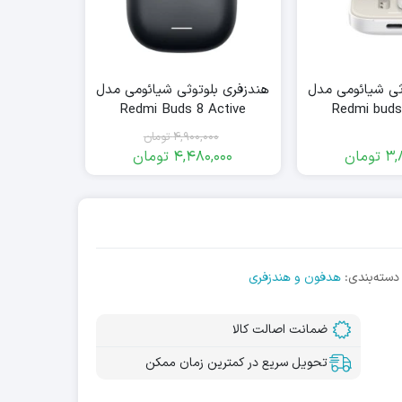
ثی شیائومی مدل
هندزفری بلوتوثی شیائومی مدل
Redmi Buds 8 Active
Redmi buds
4,900,000
تومان
3,
تومان
4,480,000
تومان
قیمت
قیمت
فعلی:
اصلی:
4,480,000
4,900,000
تومان
تومان.
بود.
دسته‌بندی:
هدفون و هندزفری
ضمانت اصالت کالا
تحویل سریع در کمترین زمان ممکن