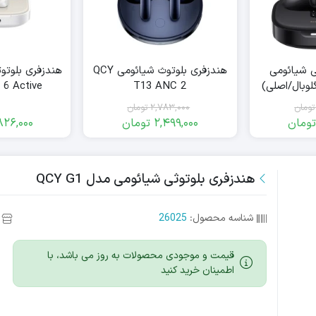
ی شیائومی
هندزفری بلوتوث شیائومی QCY
هندزفری بلوتو
 6 Active
T13 ANC 2
تومان
2,783,000
تومان
ومان
2,499,000
تومان
826,000
مت
مت
قیمت
قیمت
ی:
ی:
فعلی:
اصلی:
2,783,000
2,499,000
7,760,
6,982,
هندزفری بلوتوثی شیائومی مدل QCY G1
مان
ان.
تومان
تومان.
.
بود.
شناسه محصول:
26025
قیمت و موجودی محصولات به روز می باشد، با
اطمینان خرید کنید