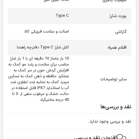
ظرفیت باطری
1200 میلی آمپر
پورت شارژ
Type C
ماساژور سر Mini M2 شیائومی به یک دکمه چندکاره مجهز است که
گارانتی
اصالت و سلامت فیزیکی کالا
امکان کنترل عملکردهای مختلف دستگاه را برای شما فراهم می‌کند. با
این دکمه می‌توانید دستگاه را روشن کرده، سرعت حرکت پنجه‌ها را
اقلام همراه
کابل شارژ Type C دفترچه راهنما
تنظیم کرده و آن را بین حالت‌های تند و آهسته تغییر دهید. همچنین
10 بار ماساژ 10 دقیقه ای با 1 بار شارژ
مناسب برای سلامت و رشد مو کمک به
این دکمه امکان تغییر جهت چرخش پنجه‌ها را نیز فراهم می‌کند و در
افزایش گردش خون در سر کمک به
عملکرد حافظه و ذهن کمک به تسکین
سایر توضیحات
نهایت می‌توانید با فشردن آن دستگاه را خاموش کنید.
سردرد کمک به تخلیه غدد لنفاوی ضد
آب با استاندارد IPX7 قابل استفاده در
حالت خشک و مرطوب منفی از -5 تا
عملکرد در تسکین سردردها
40 درجه سانتیگراد
نقد و بررسی‌ها
بهبود اختلالات خواب
افزایش توانایی حافظه
نقد و بررسی وجود ندارد.
تخلیه بدن از سموم با تحریک سیستم لنفاوی
افزودن نقد و بررسی