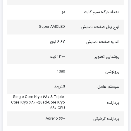
صفحه نمایش 120 هرتز می‌باشد. این نمایشگر دارای تراکم پیکسلی
تعداد درگاه سیم کارت
دو
بسیار عالی برابر با 395ppi در هر اینچ است. بی‌نظیر است! از خصوصیات
نوع پنل صفحه نمایش
Super AMOLED
مثبت این گوشی می‌توان به باتری عالی، طراحی زیبا، نمایشگر باکیفیت،
سخت‌افزارهای مناسب و… اشاره کرد.
اندازه صفحه نمایش
۶.۶۷ اینچ
وجود Corning Gorilla Glass 5، از نمایشگر در برابر آسیب هایی مانند
روشنایی تصویر
۱۳۰۰ نیت
ضربه، افتادن و… محافظت می‌کند. این گوشی جذاب در تاریخ 29
رزولوشن
1080
مارس 2021 به بازار جهانی معرفی شد. پس از آن این گوشی در 31 می
سیستم عامل
اندروید
سال 2021 به بازار عرضه شد. شیائومی Mi 11i 5G 8/256 دارای ابعادی
Single-Core Kryo ۶۸۰ & Triple-
برابر با 163.7 * 76.4 * 7.8 میلی متر می‌باشد. این گوشی دو سیم کارت
پردازنده
Core Kryo ۶۸۰ -Quad-Core Kryo
بوده و از شبکه اینترنت 5G پشتیبانی میکند. وزن این گوشی برابر است با
۶۸۰ CPU
196 گرم که بسیار مناسب است و استفاده از آن سبب خستگی دست
پردازنده گرافیکی
Adreno ۶۶۰
نمی‌شود. این گوشی از سیستم عامل اندروید 11 ، MIUI 12 نیز استفاده