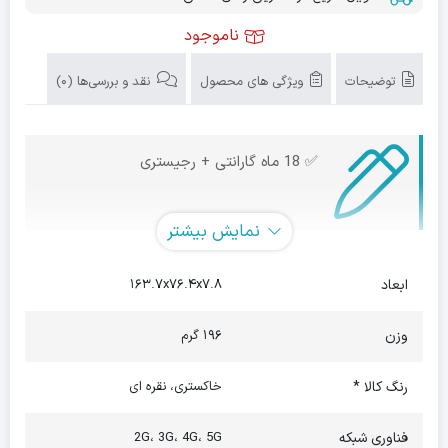
ناموجود
توضیحات
ویژگی های محصول
نقد و بررسی‌ها (0)
✅ 18 ماه گارانتی + رجیستری
نمایش بیشتر
گوشی شیائومی Mi 11i 5G 8/256 یکی از گوشی های فوق العاده ساخت
ابعاد
۱۶۳.۷x۷۶.۴x۷.۸
کمپانی شیائومی می باشد.این گوشی دارای نمایشگری یکدست و زیبا
است و در آن از طراحی ناچ اینفینیتی O استفاده شده است. نمایشگر
وزن
۱۹۶ گرم
این گوشی دارای اندازه 6.67 اینچی با رزولوشن 2400 در 1080 پیکسل
رنگ کالا *
خاکستری، نقره ای
می‌باشد. همچنین طراحی زیبا و کیفیت بسار خوب این نمایشگر سبب
فناوری شبکه
2G، 3G، 4G، 5G
جلب نظر کاربران شده است. لازم به ذکر است که نرخ بروزرسانی این