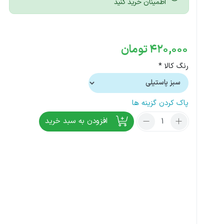
اطمینان خرید کنید
420,000
تومان
رنگ کالا *
پاک کردن گزینه ها
تعداد:
افزودن به سبد خرید
کاور
سیلیکونی
اورجینال
شیائومی
Redmi
Note
10
pro