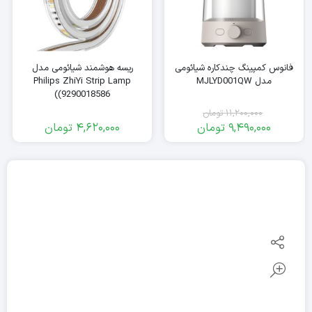
فانوس کمپینگ چندکاره شیائومی
ریسه هوشمند شیائومی مدل
مدل MJLYD001QW
Philips ZhiYi Strip Lamp
(9290018586)
11,200,000
تومان
9,490,000
تومان
4,620,000
تومان
قیمت
قیمت
فعلی:
اصلی:
11,200,000
9,490,000
تومان
تومان.
بود.