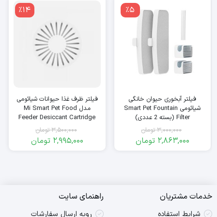
٪14
٪5
فیلتر آبخوری حیوان خانگی
فیلتر ظرف غذا حیوانات شیائومی
شیائومی Smart Pet Fountain
مدل Mi Smart Pet Food
Filter (بسته 2 عددی)
Feeder Desiccant Cartridge
XWDB01MG-GL (بسته 3 عددی)
3,000,000
تومان
3,500,000
تومان
2,863,000
تومان
2,995,000
تومان
قیمت
قیمت
قیمت
قیمت
فعلی:
اصلی:
فعلی:
اصلی:
3,500,000
2,995,000
2,863,000
3,000,000
تومان
تومان.
تومان
تومان.
بود.
بود.
خدمات مشتریان
راهنمای سایت
شرایط استفاده
رویه ارسال سفارشات