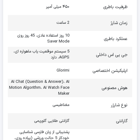
ظرفیت باطری
۴۵۰ میلی آمپر
زمان شارژ
2 ساعت
10 روز استفاده عادی، 45 روز روی
عملکرد باطری
Saver Mode
5 سیستم موقعیت یاب ماهواره ای،
جی پی اس داخلی
AGPS، دارد
اپلیکیشن اختصاصی
Glorimi
AI Chat (Question & Answer)، AI
هوش مصنوعی
Motion Algorithm، AI Watch Face
Maker
نوع شارژر
مغناطیسی
گارانتی
گارانتی طلایی گلوریمی
پشتیبانی از زبان فارسی شناسایی
خودکار 5 حالت ورزشی (پیاده روی،