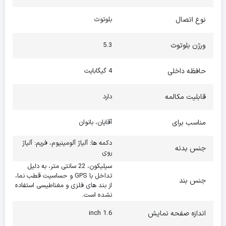
نوع اتصال
بلوتوث
ورژن بلوتوث
5.3
حافظه داخلی
4 گیگابایت
قابلیت مکالمه
دارد
مناسب برای
آقایان، بانوان
دکمه ها: آلیاژ آلومینیوم، فریم: آلیاژ
جنس بدنه
روی
سیلیکون، 22 سانتی متر، به دلیل
تداخل با GPS و حساسیت قطب نما،
جنس بند
از بند های فلزی و مغناطیسی استفاده
نشده است.
اندازه صفحه نمایش
1.6 inch