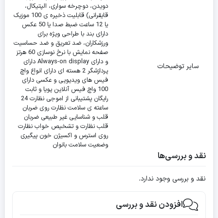
دویدن، دوچرخه سواری، الپتیکال،
قایقرانی) قابلیت ذخیره ی 100 موزیک
یا 12 ساعت ضبط صدا یا 50 عکس
دارای بند با طراحی ویژه برای
ورزشکاران، ضد تعریق و ضد حساسیت
صفحه نمایش با نرخ نوسازی 60 هرتز
و دارای Always-on display دارای
سایر توضیحات
پردازشگر 2 هسته ای دارای انواع واچ
فیس های ویدیویی و عکسی دارای
100 واچ فیس آنلاین پویا و ثابت
رایگان پشتیبانی از اموجی نظارت 24
ساعته ی سلامت نظارت روی ضربان
قلب و شناسایی غیر طبیعی ضربان
قلب نظارت و تشخیص خواب نظارت
روی استرس و اکسیژن خون پیگیری
وضعیت سلامت بانوان
نقد و بررسی‌ها
نقد و بررسی وجود ندارد.
افزودن نقد و بررسی