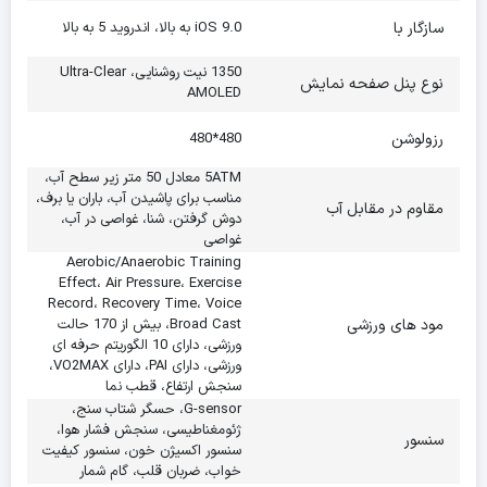
سازگار با
iOS 9.0 به بالا، اندروید 5 به بالا
1350 نیت روشنایی، Ultra-Clear
نوع پنل صفحه نمایش
AMOLED
رزولوشن
480*480
5ATM معادل 50 متر زیر سطح آب،
مناسب برای پاشیدن آب، باران یا برف،
مقاوم در مقابل آب
دوش گرفتن، شنا، غواصی در آب،
غواصی
Aerobic/Anaerobic Training
Effect، Air Pressure، Exercise
Record، Recovery Time، Voice
مود های ورزشی
Broad Cast، بیش از 170 حالت
ورزشی، دارای 10 الگوریتم حرفه ای
ورزشی، دارای PAI، دارای VO2MAX،
سنجش ارتفاع، قطب نما
G-sensor، حسگر شتاب‌ سنج،
ژئومغناطیسی، سنجش فشار هوا،
سنسور
سنسور اکسیژن خون، سنسور کیفیت
خواب، ضربان قلب، گام شمار