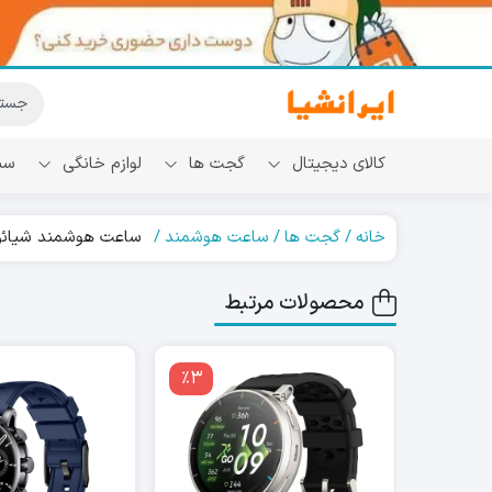
کالای دیجیتال
گجت ها
لوازم خانگی
سب
خانه
گجت ها
ساعت هوشمند
ساعت هوشمند شیائومی مدل imi GX Race
محصولات مرتبط
٪3
٪7