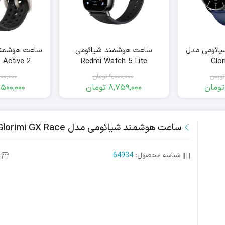
ائومی مدل
ساعت هوشمند شیائومی
ساعت هوشمند
Redmi Watch 5 Lite
Glo
سیل
تومان
9,000,000
تومان
100,000
تومان
8,759,000
تومان
500,000
مت
مت
قیمت
قیمت
ی:
ی:
فعلی:
اصلی:
8,759,000
9,000,000
5,925,
6,940,
ساعت هوشمند شیائومی مدل Glorimi GX Race با گارانتی
مان
ان.
تومان
تومان.
.
بود.
شناسه محصول:
64934