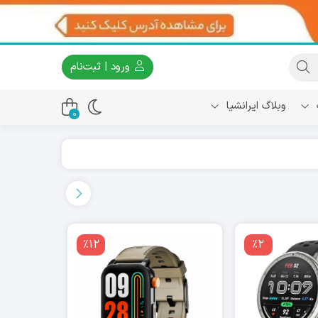
ورود | ثبت‌نام
وبلاگ ایرانشیا
0
٪12
٪2