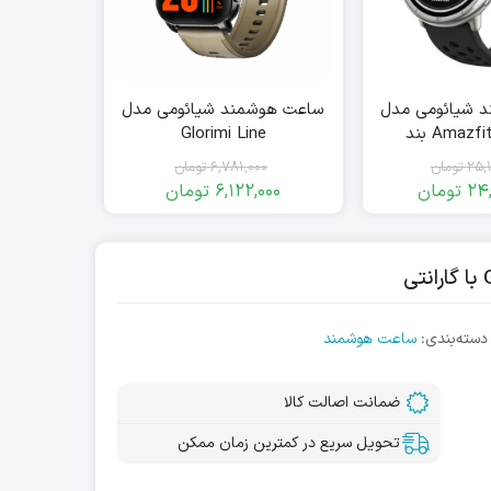
 شیائومی مدل
ساعت هوشمند شیائومی مدل
Amazfit Active 2 بند
Glorimi Line
یکونی
25,
تومان
6,781,000
تومان
24,
تومان
6,122,000
تومان
قیمت
قیمت
قیمت
قیمت
فعلی:
اصلی:
فعلی:
اصلی:
6,781,000
6,122,000
24,500,000
25,100,000
تومان
تومان.
تومان
تومان.
بود.
بود.
دسته‌بندی:
ساعت هوشمند
ضمانت اصالت کالا
تحویل سریع در کمترین زمان ممکن