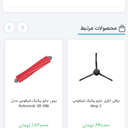
برس به خوبی قادر است گرد و غبار و زباله‌ها را از گوشه‌ها و لبه‌ها
جمع‌آوری کند، جایی که معمولاً جاروهای رباتیک با مشکل مواجه
محصولات مرتبط
می‌شوند.
براش کناری جارو رباتیک شیائومی
برس جارو رباتیک شیائومی مدل
Roborock QR 598
Mop 2
640,000
تومان
1,720,000
تومان