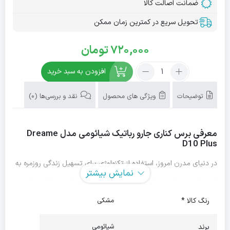
ضمانت اصالت کالا
تحویل سریع در کمترین زمان ممکن
720,000
تومان
تعداد:
افزودن به سبد خرید
برس
کناری
توضیحات
ویژگی های محصول
نقد و بررسی‌ها (0)
جارو
رباتیک
شیائومی
معرفی
برس کناری جارو رباتیک شیائومی مدل Dreame
Dreame
D10 Plus
D10
Plus
در دنیای مدرن امروز، استفاده از تکنولوژی برای تسهیل زندگی روزمره به
نمایش بیشتر
امری رایج تبدیل شده است. جاروهای رباتیک یکی از این فناوری‌ها
هستند که به طور ویژه‌ای در پاکسازی محیط‌های مختلف به کمک
رنگ کالا *
مشکی
انسان‌ها آمده‌اند. یکی از اجزای حیاتی این دستگاه‌ها، برس کناری است
برند
شیائومی