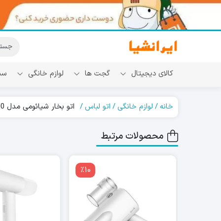
کالای دیجیتال
گجت ها
لوازم خانگی
سب
خانه
لوازم خانگی
اتو لباس
اتو بخار شیائومی مدل Deerma DEM-HS200
محصولات مرتبط
٪10