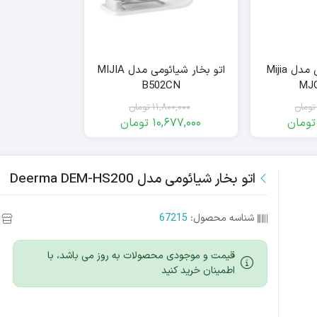
اتو بخار شیائومی مدل Mijia
اتو بخار شیائومی مدل MIJIA
B502CN
MJ
تومان
11,800,000
تومان
تومان
10,677,000
تومان
مت
مت
قیمت
قیمت
ی:
ی:
فعلی:
اصلی:
10,677,000
11,800,000
4,294,
4,770,
اتو بخار شیائومی مدل Deerma DEM-HS200
مان
ان.
تومان
تومان.
.
بود.
شناسه محصول:
67215
قیمت و موجودی محصولات به روز می باشد، با
اطمینان خرید کنید