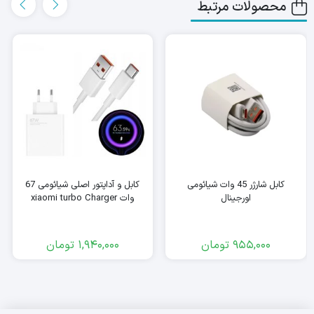
محصولات مرتبط
کابل شارژر 45 وات شیائومی
کابل و آداپتور اصلی شیائومی 67
اورجینال
وات xiaomi turbo Charger
955,000
تومان
1,940,000
تومان