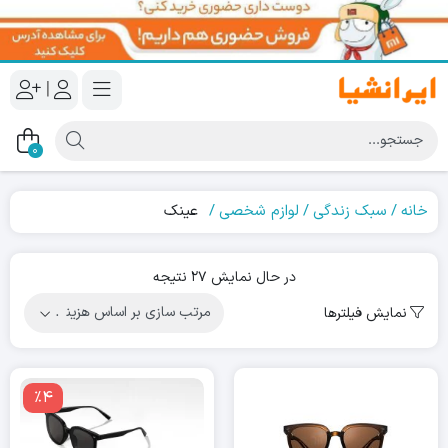
|
0
خانه
سبک زندگی
لوازم شخصی
عینک
Sorted
در حال نمایش 27 نتیجه
by
نمایش فیلترها
price:
high
to
low
٪4