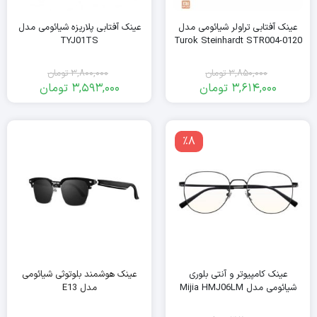
عینک آفتابی تراولر شیائومی مدل
عینک آفتابی پلاریزه شیائومی مدل
TYJ01TS
Turok Steinhardt STR004-0120
3,850,000
تومان
3,800,000
تومان
3,614,000
تومان
3,593,000
تومان
قیمت
قیمت
قیمت
قیمت
فعلی:
اصلی:
فعلی:
اصلی:
3,593,000
3,800,000
3,850,000
3,614,000
٪8
تومان
تومان.
تومان
تومان.
بود.
بود.
عینک کامپیوتر و آنتی بلوری
عینک هوشمند بلوتوثی شیائومی
شیائومی مدل Mijia HMJ06LM
مدل E13