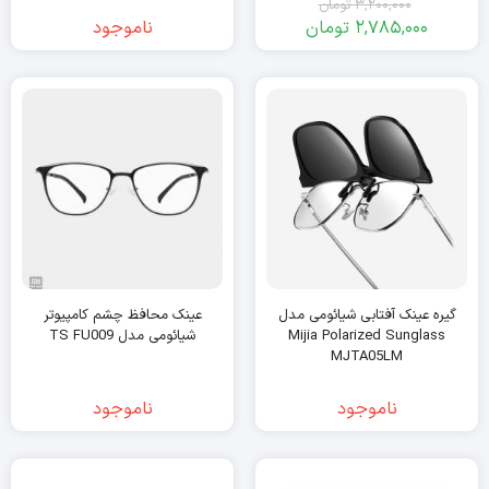
3,200,000
تومان
2,785,000
تومان
ناموجود
قیمت
قیمت
فعلی:
اصلی:
2,785,000
3,200,000
تومان
تومان.
بود.
گیره عینک آفتابی شیائومی مدل
عینک محافظ چشم کامپیوتر
Mijia Polarized Sunglass
شیائومی مدل TS FU009
MJTA05LM
ناموجود
ناموجود