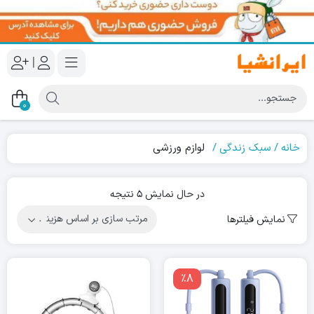
|
0
خانه
سبک زندگی
لوازم ورزشی
Sorted
در حال نمایش 5 نتیجه
by
نمایش فیلترها
price:
high
to
low
٪8