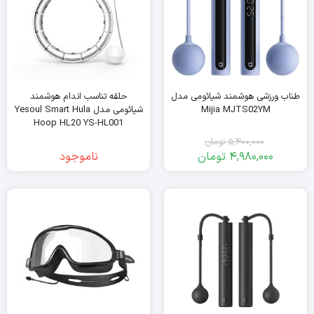
طناب ورزشی هوشمند شیائومی مدل
حلقه تناسب اندام هوشمند
Mijia MJTS02YM
شیائومی مدل Yesoul Smart Hula
Hoop HL20 YS-HL001
5,400,000
تومان
4,980,000
تومان
ناموجود
قیمت
قیمت
فعلی:
اصلی:
5,400,000
4,980,000
تومان
تومان.
بود.